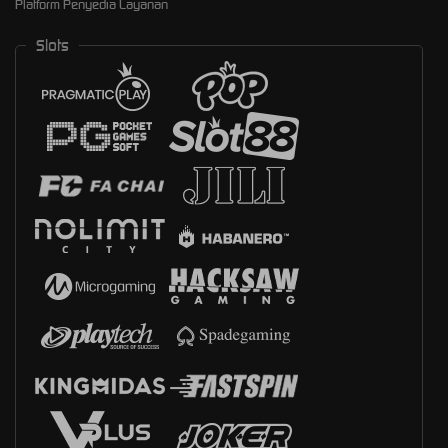
Platform Penyedia Layanan
Slots