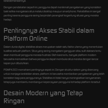
kesederhanaannya.
Dengan pendekatan seperti ini, pengguna dapat menikmati pengalaman yang konsisten
baik ketika mengakses situs melalui desktop maupun smartphone. Fleksibilitas ini sangat
penting karena pengguna sering berpindah perangkat tergantung situasi yang mereka
hadapi.
Pentingnya Akses Stabil dalam
Platform Online
Dalam dunia digital, stabilitas akses merupakan salah satu faktor utama yang menentukan
kualitas sebuah platform. Situs yang sering mengalami gangguan atau sulit diakses tentu
akan membuat pengguna merasa frustrasi. Oleh karena itu, banyak platform modern
berusaha memastikan bahwa pengguna dapat membuka situs mereka dengan lancar
kapan pun dibutuhkan.
POMPA303 memahami pentingnya aspek ini. Dengan struktur sistem yang dirancang
untuk menjaga kestabilan akses, platform ini berusaha memberikan pengalaman yang lebih
konsisten bagi para penggunanya. Stabilitas ini tidak hanya meningkatkan kenyamanan,
tetapi juga membantu membangun kepercayaan pengguna terhadap platform tersebut.
Desain Modern yang Tetap
Ringan