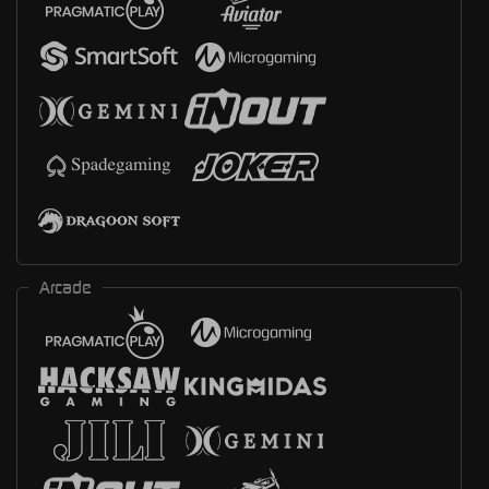
Arcade