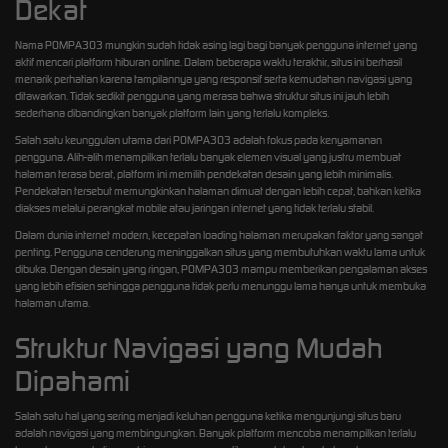
Dekat
Nama POMPA303 mungkin sudah tidak asing lagi bagi banyak pengguna internet yang
aktif mencari platform hiburan online. Dalam beberapa waktu terakhir, situs ini berhasil
menarik perhatian karena tampilannya yang responsif serta kemudahan navigasi yang
ditawarkan. Tidak sedikit pengguna yang merasa bahwa struktur situs ini jauh lebih
sederhana dibandingkan banyak platform lain yang terlalu kompleks.
Salah satu keunggulan utama dari POMPA303 adalah fokus pada kenyamanan
pengguna. Alih-alih menampilkan terlalu banyak elemen visual yang justru membuat
halaman terasa berat, platform ini memilih pendekatan desain yang lebih minimalis.
Pendekatan tersebut memungkinkan halaman dimuat dengan lebih cepat, bahkan ketika
diakses melalui perangkat mobile atau jaringan internet yang tidak terlalu stabil.
Dalam dunia internet modern, kecepatan loading halaman merupakan faktor yang sangat
penting. Pengguna cenderung meninggalkan situs yang membutuhkan waktu lama untuk
dibuka. Dengan desain yang ringan, POMPA303 mampu memberikan pengalaman akses
yang lebih efisien sehingga pengguna tidak perlu menunggu lama hanya untuk membuka
halaman utama.
Struktur Navigasi yang Mudah
Dipahami
Salah satu hal yang sering menjadi keluhan pengguna ketika mengunjungi situs baru
adalah navigasi yang membingungkan. Banyak platform mencoba menampilkan terlalu