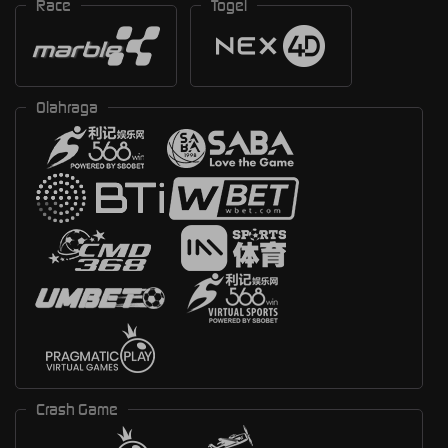
Race
Togel
Olahraga
Crash Game