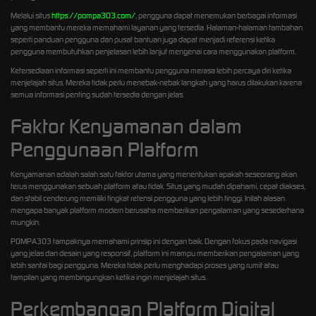
Melalui situs
https://pompa303.com/
, pengguna dapat menemukan berbagai informasi
yang membantu mereka memahami layanan yang tersedia. Halaman-halaman tambahan
seperti panduan pengguna dan pusat bantuan juga dapat menjadi referensi ketika
pengguna membutuhkan penjelasan lebih lanjut mengenai cara menggunakan platform.
Ketersediaan informasi seperti ini membantu pengguna merasa lebih percaya diri ketika
menjelajah situs. Mereka tidak perlu menebak-nebak langkah yang harus dilakukan karena
semua informasi penting sudah tersedia dengan jelas.
Faktor Kenyamanan dalam
Penggunaan Platform
Kenyamanan adalah salah satu faktor utama yang menentukan apakah seseorang akan
terus menggunakan sebuah platform atau tidak. Situs yang mudah dipahami, cepat diakses,
dan stabil cenderung memiliki tingkat retensi pengguna yang lebih tinggi. Inilah alasan
mengapa banyak platform modern berusaha memberikan pengalaman yang sesederhana
mungkin.
POMPA303 tampaknya memahami prinsip ini dengan baik. Dengan fokus pada navigasi
yang jelas dan desain yang responsif, platform ini mampu memberikan pengalaman yang
lebih santai bagi pengguna. Mereka tidak perlu menghadapi proses yang rumit atau
tampilan yang membingungkan ketika ingin menjelajah situs.
Perkembangan Platform Digital