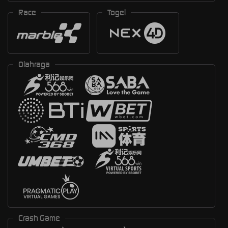
Race
Togel
Olahraga
Crash Game