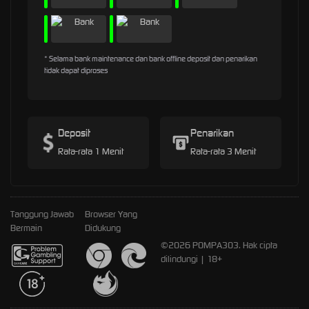
* Selama bank maintenance dan bank offline deposit dan penarikan
tidak dapat diproses
Deposit
Penarikan
Rata-rata 1 Menit
Rata-rata 3 Menit
Tanggung Jawab
Browser Yang
Bermain
Didukung
©2026 POMPA303. Hak cipta
dilindungi | 18+