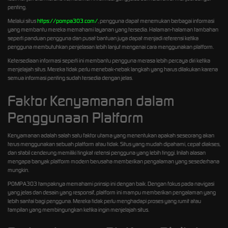
penting.
Melalui situs
https://pompa303.com/
, pengguna dapat menemukan berbagai informasi
yang membantu mereka memahami layanan yang tersedia. Halaman-halaman tambahan
seperti panduan pengguna dan pusat bantuan juga dapat menjadi referensi ketika
pengguna membutuhkan penjelasan lebih lanjut mengenai cara menggunakan platform.
Ketersediaan informasi seperti ini membantu pengguna merasa lebih percaya diri ketika
menjelajah situs. Mereka tidak perlu menebak-nebak langkah yang harus dilakukan karena
semua informasi penting sudah tersedia dengan jelas.
Faktor Kenyamanan dalam
Penggunaan Platform
Kenyamanan adalah salah satu faktor utama yang menentukan apakah seseorang akan
terus menggunakan sebuah platform atau tidak. Situs yang mudah dipahami, cepat diakses,
dan stabil cenderung memiliki tingkat retensi pengguna yang lebih tinggi. Inilah alasan
mengapa banyak platform modern berusaha memberikan pengalaman yang sesederhana
mungkin.
POMPA303 tampaknya memahami prinsip ini dengan baik. Dengan fokus pada navigasi
yang jelas dan desain yang responsif, platform ini mampu memberikan pengalaman yang
lebih santai bagi pengguna. Mereka tidak perlu menghadapi proses yang rumit atau
tampilan yang membingungkan ketika ingin menjelajah situs.