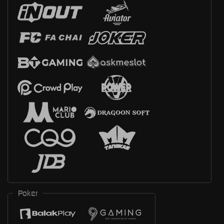
Poker