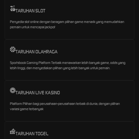
TARUHAN SLOT
Penyedia slot online dengan beragam pilihan game menarik yang memudahkan
pemain untuk mencapai jackpot
TARUHAN OLAHRAGA
Sportsbook Gaming Platform Terbaik menawarkan lebih banyak game, odds yang
lebih tinggi, dan menyediakan pilihan yang lebih banyak untuk pemain.
TARUHAN LIVE KASINO
Platform Pilihan bagi perusahaan-perusahaan terbaik di dunia, dengan pilihan
variasi game terbanyak
TARUHAN TOGEL