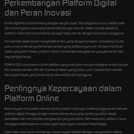
Perkembangan Platform Digital
dan Peran Inovasi
Dunia digital terus berkembang dengan sangat cepat. Teknologi baru muncul setiap saat
dan memengaruhi cara orang berinteraksi dengan internet. Dalam kondisi seperti ini,
platform online harus terus berinovasi agar tetap relevan dengan kebutuhan pengguna.
Inovasi tidak selalu berarti menghadirkan fitur yang sangat kompleks. Terkadang inovasi
justru muncul dari penyederhanaan proses yang sebelumnya rumit. Dengan membuat
sistem yang lebih efisien, platform dapat memberikan pengalaman yang jauh lebih baik
bagi penggunanya.
POMPA303 merupakan contoh platform yang mencoba menyeimbangkan antara inovasi
dan kesederhanaan. Alih-alih membuat sistem yang terlalu rumit, mereka lebih memilih
fokus pada aspek yang benar-benar dibutuhkan oleh pengguna.
Pentingnya Kepercayaan dalam
Platform Online
Kepercayaan merupakan elemen penting dalam hubungan antara pengguna dan sebuah
platform digital. Pengguna ingin merasa bahwa situs yang mereka gunakan dapat
diandalkan dan memberikan pengalaman yang konsisten. Oleh karena itu, platform harus
menjaga kualitas layanan mereka agar kepercayaan tersebut tetap terjaga.
Salah satu cara untuk membangun kepercayaan adalah dengan menyediakan sistem