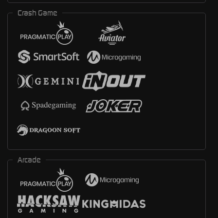
Crash Game
Arcade