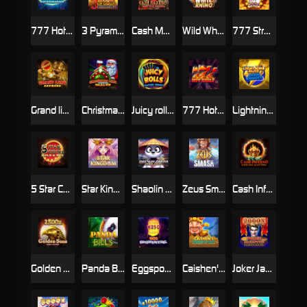
777 Hot Reels: Supercharged
3 Pyramids of Gold: Hold & Win
Cash Maximus: Battle Arena
Wild White Rhino
777 Streak
Grand link express Hold and win
Christmas Link Express: Hold & Win
Juicy rolls : feature Frenzy
777 Hot Reels
Lightning Blitz: Chain Collect
5 Star Coins: Hold & Win
Star Kingdom
Shaolin Panda Chaos Reels
Zeus Smash
Cash Inferno Sizzling Scatters
Golden Suns Chain Collect
Panda Bills
Eggsponential
Caishen's Temple of Gold
Joker Jackpots: Prize Mania