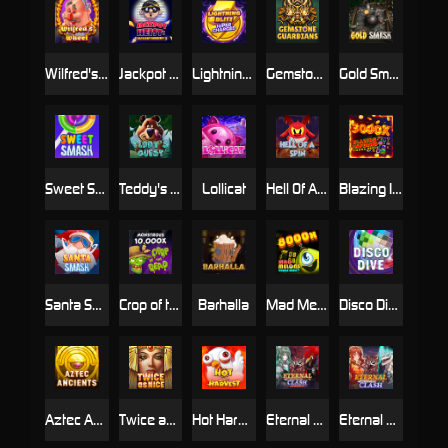
Wilfred's Wheel
Jackpot Heist: Daylight Robbery
Lightning Blitz: Supercharged
Gemstone Guardians
Gold Smash
Sweet Smash
Teddy's Quest
Lollicat
Hell Of A Spin
Blazing Inferno Chaos Reels
Santa Smash
Crop of the Dead
Barhalla
Mad Melons Chaos Reels
Disco Dive
Aztec Ancients
Twice as Nice
Hot Harvest
Eternal Clash Reloaded
Eternal Clash