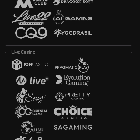
Live Casino