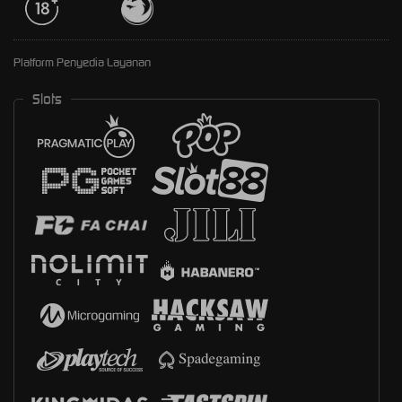
Platform Penyedia Layanan
Slots