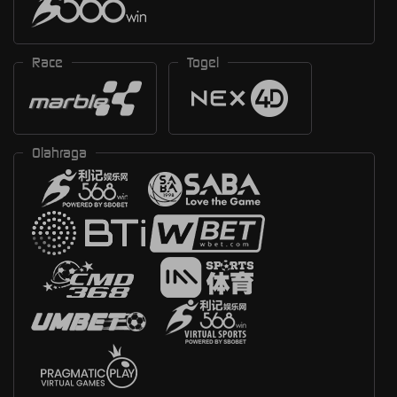
Race
Togel
Olahraga