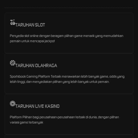
TARUHAN SLOT
Penyedia slot online dengan beragam pilihan game menarik yang memudahkan
pemain untuk mencapai jackpot
TARUHAN OLAHRAGA
Sportsbook Gaming Platform Terbaik menawarkan lebih banyak game, odds yang
lebih tinggi, dan menyediakan pilihan yang lebih banyak untuk pemain.
TARUHAN LIVE KASINO
Platform Pilihan bagi perusahaan-perusahaan terbaik di dunia, dengan pilihan
variasi game terbanyak