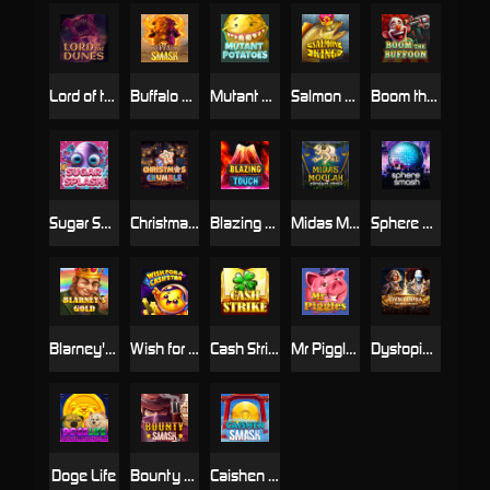
Lord of the Dunes
Buffalo Smash
Mutant Potatoes
Salmon King
Boom the Buffoon
Sugar Splash
Christmas Crumble
Blazing Touch
Midas Moolah: Random Reels
Sphere Smash
Blarney's Gold
Wish for a Cash Star
Cash Strike
Mr Piggles
Dystopia: Rebel Road
Doge Life
Bounty Smash
Caishen Smash