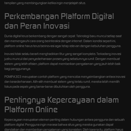
tampilan yang membingungkan ketika ingin menjelajah situs.
Perkembangan Platform Digital
dan Peran Inovasi
Dunia digital terus berkembang dengan sangat cepat. Teknologi baru muncul setiap saat
dan memengaruhi cara orang berinteraksi dengan internet. Dalam kondisi seperti ini,
platform online harus terus berinovasi agar tetap relevan dengan kebutuhan pengguna.
Inovasi tidak selalu berarti menghadirkan fitur yang sangat kompleks. Terkadang inovasi
justru muncul dari penyederhanaan proses yang sebelumnya rumit. Dengan membuat
sistem yang lebih efisien, platform dapat memberikan pengalaman yang jauh lebih baik
bagi penggunanya.
POMPA303 merupakan contoh platform yang mencoba menyeimbangkan antara inovasi
dan kesederhanaan. Alih-alih membuat sistem yang terlalu rumit, mereka lebih memilih
fokus pada aspek yang benar-benar dibutuhkan oleh pengguna.
Pentingnya Kepercayaan dalam
Platform Online
Kepercayaan merupakan elemen penting dalam hubungan antara pengguna dan sebuah
platform digital. Pengguna ingin merasa bahwa situs yang mereka gunakan dapat
diandalkan dan memberikan pengalaman yang konsisten. Oleh karena itu, platform harus