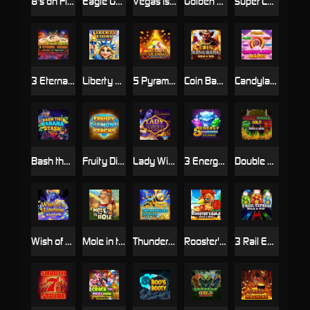
8's on Fire: Supercharged
Eagle Gold: Hold & Win
Vegas is Dead: Battle Arena
Golden L'Hoot
Super Cash: Three Little Wins
3 Eternal Drums: Rhythm of Fortune
Liberty Coins: Hold & Win
5 Pyramids of Gold: Hold & Win
Coin Bang Bang: Hold & Win
Candyland Jackpots
Bash the Banana Stash
Fruity Diamond Stacks
Lady Wish
3 Energy Diamonds: Hold & Win
Double Dragon Gold: Hold & Win
Wish of a Lifetime Hold & Win
Mole in the Hole
Thunderline Express Hold & Win
Rooster's Gold: Hold & Win
3 Rail Express: Hold & Win