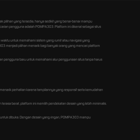
ak pilihan yang tersedia, hanya sedikit yang benar-benar mampu
carian pengguna adalah POMPA303. Platform ini dikenal sebagai situs
an waktu untuk memahami sistem yang rumit atau navigasi yang
303 menjadi pilihan menarik bagi banyak orang yang mencari platform
kan pengguna baru untuk memahami alur penggunaan situs tanpa harus
il menarik perhatian karena tampilannya yang responsif serta kemudahan
asa berat, platform ini memilih pendekatan desain yang lebih minimalis.
ma untuk dibuka. Dengan desain yang ringan, POMPA303 mampu