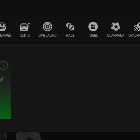
 GAMES
SLOTS
LIVE CASINO
RACE
TOGEL
OLAHRAGA
CRASH
i