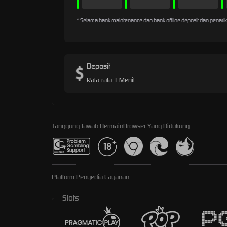
* Selama bank maintenance dan bank offline deposit dan penarik
Deposit
Rata-rata 1 Menit
Tanggung Jawab Bermain
Browser Yang Didukung
Platform Penyedia Layanan
Slots