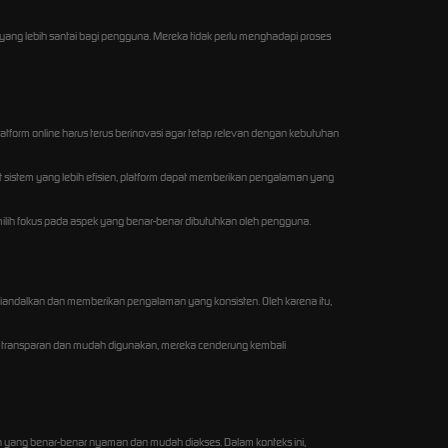
ang lebih santai bagi pengguna. Mereka tidak perlu menghadapi proses
platform online harus terus berinovasi agar tetap relevan dengan kebutuhan
t sistem yang lebih efisien, platform dapat memberikan pengalaman yang
lih fokus pada aspek yang benar-benar dibutuhkan oleh pengguna.
andalkan dan memberikan pengalaman yang konsisten. Oleh karena itu,
m transparan dan mudah digunakan, mereka cenderung kembali
n yang benar-benar nyaman dan mudah diakses. Dalam konteks ini,