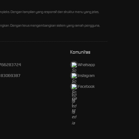
leks. Dengan tampilan yang responsif dan struktur menu yang jelas,
imbangkan. Dengan terus mengembangkan sistem yang ramah pengguna,
Komunitas
766283724
Whatsapp
183069387
Instagram
Facebook