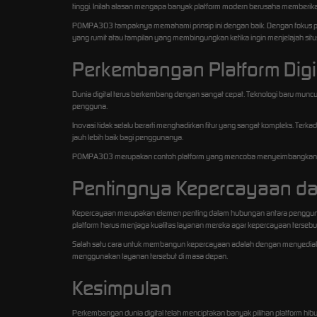
tinggi. Inilah alasan mengapa banyak platform modern berusaha member
POMPA303 tampaknya memahami prinsip ini dengan baik. Dengan fokus pada
yang rumit atau tampilan yang membingungkan ketika ingin menjelajah situ
Perkembangan Platform Digi
Dunia digital terus berkembang dengan sangat cepat. Teknologi baru muncul 
pengguna.
Inovasi tidak selalu berarti menghadirkan fitur yang sangat kompleks. Te
jauh lebih baik bagi penggunanya.
POMPA303 merupakan contoh platform yang mencoba menyeimbangkan antara
Pentingnya Kepercayaan dal
Kepercayaan merupakan elemen penting dalam hubungan antara pengguna d
platform harus menjaga kualitas layanan mereka agar kepercayaan tersebut 
Salah satu cara untuk membangun kepercayaan adalah dengan menyediakan
menggunakan layanan tersebut di masa depan.
Kesimpulan
Perkembangan dunia digital telah menciptakan banyak pilihan platform h