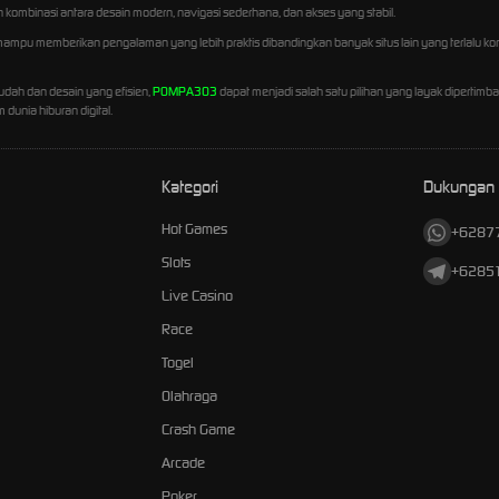
ombinasi antara desain modern, navigasi sederhana, dan akses yang stabil.
mpu memberikan pengalaman yang lebih praktis dibandingkan banyak situs lain yang terlalu komp
udah dan desain yang efisien,
POMPA303
dapat menjadi salah satu pilihan yang layak dipert
dunia hiburan digital.
Kategori
Dukungan
Hot Games
+6287
Slots
+6285
Live Casino
Race
Togel
Olahraga
Crash Game
Arcade
Poker