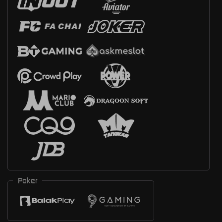
Poker