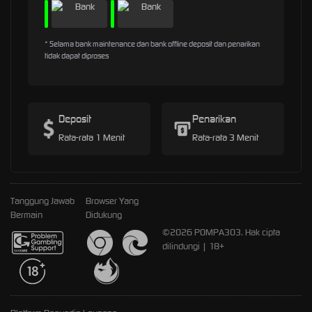
* Selama bank maintenance dan bank offline deposit dan penarikan
tidak dapat diproses
Deposit
Penarikan
Rata-rata 1 Menit
Rata-rata 3 Menit
Tanggung Jawab
Browser Yang
Bermain
Didukung
©2026 POMPA303. Hak cipta
dilindungi | 18+