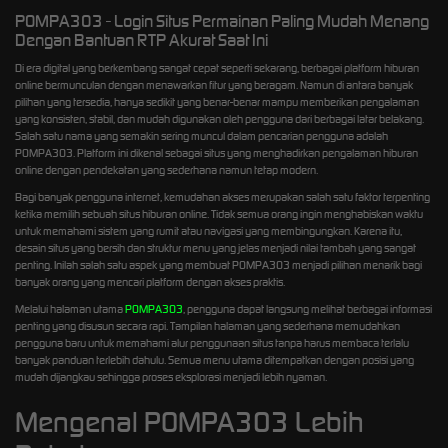
POMPA303 - Login Situs Permainan Paling Mudah Menang
Dengan Bantuan RTP Akurat Saat Ini
Di era digital yang berkembang sangat cepat seperti sekarang, berbagai platform hiburan
online bermunculan dengan menawarkan fitur yang beragam. Namun di antara banyak
pilihan yang tersedia, hanya sedikit yang benar-benar mampu memberikan pengalaman
yang konsisten, stabil, dan mudah digunakan oleh pengguna dari berbagai latar belakang.
Salah satu nama yang semakin sering muncul dalam pencarian pengguna adalah
POMPA303. Platform ini dikenal sebagai situs yang menghadirkan pengalaman hiburan
online dengan pendekatan yang sederhana namun tetap modern.
Bagi banyak pengguna internet, kemudahan akses merupakan salah satu faktor terpenting
ketika memilih sebuah situs hiburan online. Tidak semua orang ingin menghabiskan waktu
untuk memahami sistem yang rumit atau navigasi yang membingungkan. Karena itu,
desain situs yang bersih dan struktur menu yang jelas menjadi nilai tambah yang sangat
penting. Inilah salah satu aspek yang membuat POMPA303 menjadi pilihan menarik bagi
banyak orang yang mencari platform dengan akses praktis.
Melalui halaman utama
POMPA303
, pengguna dapat langsung melihat berbagai informasi
penting yang disusun secara rapi. Tampilan halaman yang sederhana memudahkan
pengguna baru untuk memahami alur penggunaan situs tanpa harus membaca terlalu
banyak panduan terlebih dahulu. Semua menu utama ditempatkan dengan posisi yang
mudah dijangkau sehingga proses eksplorasi menjadi lebih nyaman.
Mengenal POMPA303 Lebih