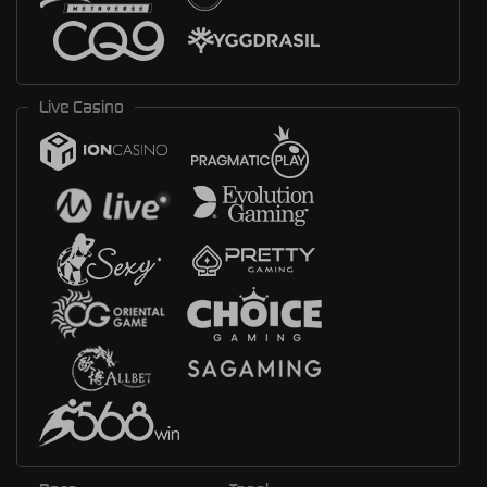
Live Casino