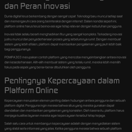
dan Peran Inovasi
Dunia digital terus berkembang dengan sangat cepat. Teknologi baru muncul setiap saat
dan memengaruhi cara orang berinteraksi dengan internet. Dalam kondisi seperti ini,
platform online harus terus berinovasi agar tetap relevan dengan kebutuhan pengguna.
Inovasi tidak selalu berarti menghadirkan fitur yang sangat kompleks. Terkadang inovasi
justru muncul dari penyederhanaan proses yang sebelumnya rumit. Dengan membuat
sistem yang lebih efisien, platform dapat memberikan pengalaman yang jauh lebih baik
bagi penggunanya.
POMPA303 merupakan contoh platform yang mencoba menyeimbangkan antara inovasi
dan kesederhanaan. Alih-alih membuat sistem yang terlalu rumit, mereka lebih memilih
fokus pada aspek yang benar-benar dibutuhkan oleh pengguna.
Pentingnya Kepercayaan dalam
Platform Online
Kepercayaan merupakan elemen penting dalam hubungan antara pengguna dan sebuah
platform digital. Pengguna ingin merasa bahwa situs yang mereka gunakan dapat
diandalkan dan memberikan pengalaman yang konsisten. Oleh karena itu, platform harus
menjaga kualitas layanan mereka agar kepercayaan tersebut tetap terjaga.
Salah satu cara untuk membangun kepercayaan adalah dengan menyediakan sistem
yang stabil serta informasi yang jelas. Ketika pengguna merasa bahwa sebuah platform