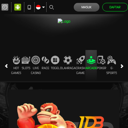
MASUK
DAFTAR
HOT
SLOTS
LIVE
RACE
TOGEL
OLAHRAGA
CRASH
ARCADE
POKER
E-
SABUN
GAMES
CASINO
GAME
SPORTS
AYAM