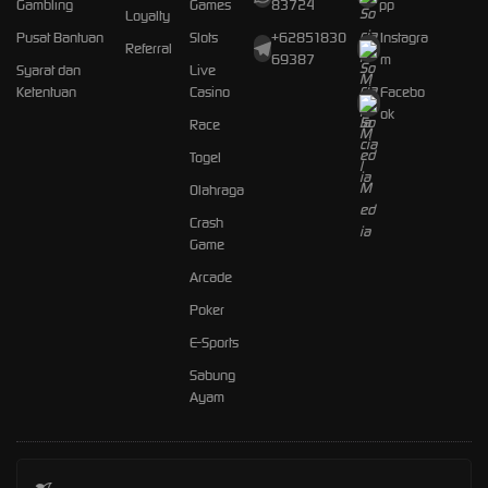
Gambling
Games
83724
pp
Loyalty
Pusat Bantuan
Slots
+62851830
Instagra
Referral
69387
m
Syarat dan
Live
Ketentuan
Casino
Facebo
ok
Race
Togel
Olahraga
Crash
Game
Arcade
Poker
E-Sports
Sabung
Ayam