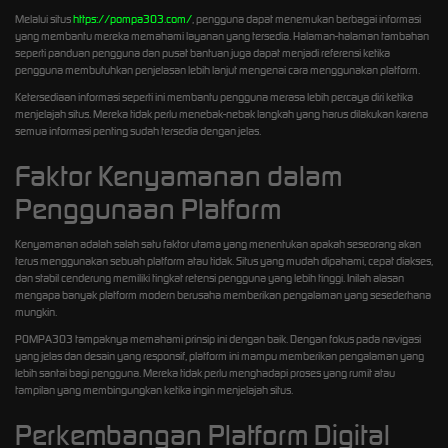
Melalui situs
https://pompa303.com/
, pengguna dapat menemukan berbagai informasi
yang membantu mereka memahami layanan yang tersedia. Halaman-halaman tambahan
seperti panduan pengguna dan pusat bantuan juga dapat menjadi referensi ketika
pengguna membutuhkan penjelasan lebih lanjut mengenai cara menggunakan platform.
Ketersediaan informasi seperti ini membantu pengguna merasa lebih percaya diri ketika
menjelajah situs. Mereka tidak perlu menebak-nebak langkah yang harus dilakukan karena
semua informasi penting sudah tersedia dengan jelas.
Faktor Kenyamanan dalam
Penggunaan Platform
Kenyamanan adalah salah satu faktor utama yang menentukan apakah seseorang akan
terus menggunakan sebuah platform atau tidak. Situs yang mudah dipahami, cepat diakses,
dan stabil cenderung memiliki tingkat retensi pengguna yang lebih tinggi. Inilah alasan
mengapa banyak platform modern berusaha memberikan pengalaman yang sesederhana
mungkin.
POMPA303 tampaknya memahami prinsip ini dengan baik. Dengan fokus pada navigasi
yang jelas dan desain yang responsif, platform ini mampu memberikan pengalaman yang
lebih santai bagi pengguna. Mereka tidak perlu menghadapi proses yang rumit atau
tampilan yang membingungkan ketika ingin menjelajah situs.
Perkembangan Platform Digital