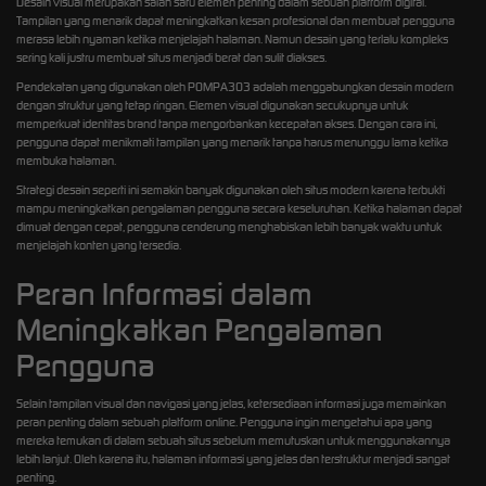
Desain visual merupakan salah satu elemen penting dalam sebuah platform digital.
Tampilan yang menarik dapat meningkatkan kesan profesional dan membuat pengguna
merasa lebih nyaman ketika menjelajah halaman. Namun desain yang terlalu kompleks
sering kali justru membuat situs menjadi berat dan sulit diakses.
Pendekatan yang digunakan oleh POMPA303 adalah menggabungkan desain modern
dengan struktur yang tetap ringan. Elemen visual digunakan secukupnya untuk
memperkuat identitas brand tanpa mengorbankan kecepatan akses. Dengan cara ini,
pengguna dapat menikmati tampilan yang menarik tanpa harus menunggu lama ketika
membuka halaman.
Strategi desain seperti ini semakin banyak digunakan oleh situs modern karena terbukti
mampu meningkatkan pengalaman pengguna secara keseluruhan. Ketika halaman dapat
dimuat dengan cepat, pengguna cenderung menghabiskan lebih banyak waktu untuk
menjelajah konten yang tersedia.
Peran Informasi dalam
Meningkatkan Pengalaman
Pengguna
Selain tampilan visual dan navigasi yang jelas, ketersediaan informasi juga memainkan
peran penting dalam sebuah platform online. Pengguna ingin mengetahui apa yang
mereka temukan di dalam sebuah situs sebelum memutuskan untuk menggunakannya
lebih lanjut. Oleh karena itu, halaman informasi yang jelas dan terstruktur menjadi sangat
penting.