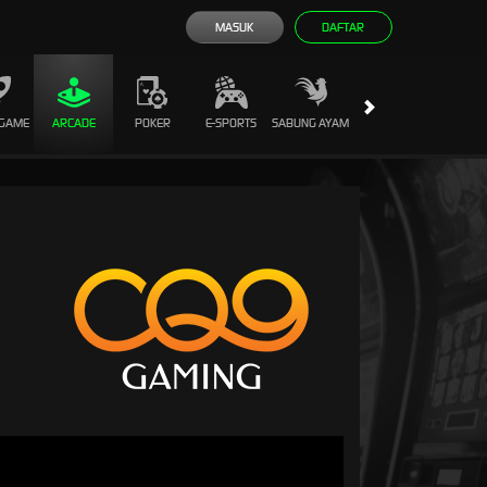
MASUK
DAFTAR
 GAME
ARCADE
POKER
E-SPORTS
SABUNG AYAM
PROMOSI