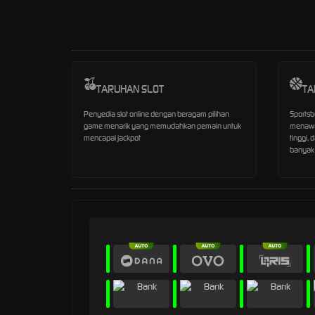
TARUHAN SLOT
TA
Penyedia slot online dengan beragam pilihan
Sportsb
game menarik yang memudahkan pemain untuk
menawar
mencapai jackpot
tinggi,
banyak 