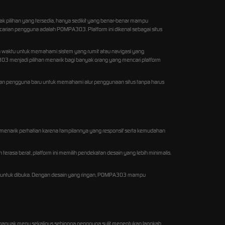
ak pilihan yang tersedia, hanya sedikit yang benar-benar mampu
carian pengguna adalah POMPA303. Platform ini dikenal sebagai situs
an waktu untuk memahami sistem yang rumit atau navigasi yang
303 menjadi pilihan menarik bagi banyak orang yang mencari platform
kan pengguna baru untuk memahami alur penggunaan situs tanpa harus
il menarik perhatian karena tampilannya yang responsif serta kemudahan
asa berat, platform ini memilih pendekatan desain yang lebih minimalis.
ma untuk dibuka. Dengan desain yang ringan, POMPA303 mampu
u banyak menu sekaligus sehingga pengguna sulit menentukan langkah