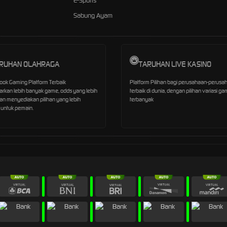
E-Sports
Sabung Ayam
RUHAN OLAHRAGA
TARUHAN LIVE KASINO
ook Gaming Platform Terbaik
Platform Pilihan bagi perusahaan-perusa
kan lebih banyak game, odds yang lebih
terbaik di dunia, dengan pilihan variasi g
 dan menyediakan pilihan yang lebih
terbanyak
untuk pemain.