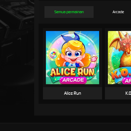
Semua permainan
Arcade
Alice Run
K.O