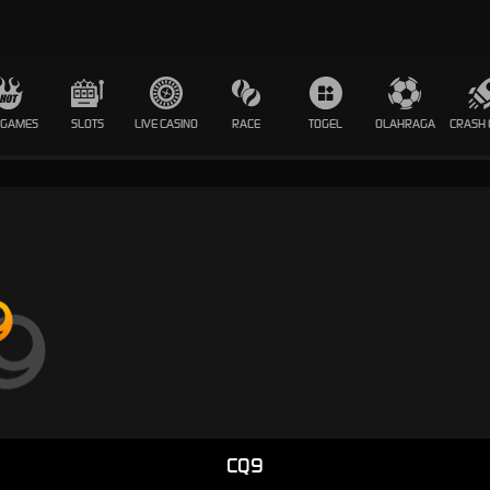
 GAMES
SLOTS
LIVE CASINO
RACE
TOGEL
OLAHRAGA
CRASH
CQ9