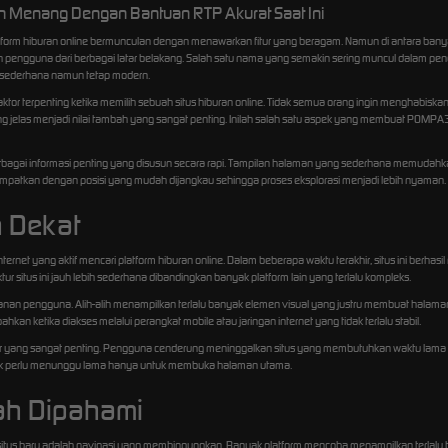
h Menang Dengan Bantuan RTP Akurat Saat Ini
latform hiburan online bermunculan dengan menawarkan fitur yang beragam. Namun di antara bany
 pengguna dari berbagai latar belakang. Salah satu nama yang semakin sering muncul dalam pen
 sederhana namun tetap modern.
tor terpenting ketika memilih sebuah situs hiburan online. Tidak semua orang ingin menghabisk
ng jelas menjadi nilai tambah yang sangat penting. Inilah salah satu aspek yang membuat POMPA
erbagai informasi penting yang disusun secara rapi. Tampilan halaman yang sederhana memudah
mpatkan dengan posisi yang mudah dijangkau sehingga proses eksplorasi menjadi lebih nyaman.
 Dekat
et yang aktif mencari platform hiburan online. Dalam beberapa waktu terakhir, situs ini berhas
r situs ini jauh lebih sederhana dibandingkan banyak platform lain yang terlalu kompleks.
pengguna. Alih-alih menampilkan terlalu banyak elemen visual yang justru membuat halaman ter
n ketika diakses melalui perangkat mobile atau jaringan internet yang tidak terlalu stabil.
tor yang sangat penting. Pengguna cenderung meninggalkan situs yang membutuhkan waktu la
dak perlu menunggu lama hanya untuk membuka halaman utama.
ah Dipahami
 situs baru adalah navigasi yang membingungkan. Banyak platform mencoba menampilkan terlal