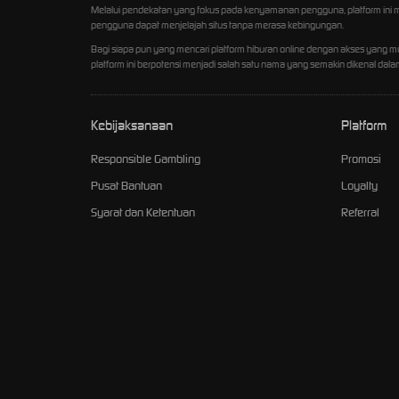
Melalui pendekatan yang fokus pada kenyamanan pengguna, platform ini ma
pengguna dapat menjelajah situs tanpa merasa kebingungan.
Bagi siapa pun yang mencari platform hiburan online dengan akses yang m
platform ini berpotensi menjadi salah satu nama yang semakin dikenal dalam 
Kebijaksanaan
Platform
Responsible Gambling
Promosi
Pusat Bantuan
Loyalty
Syarat dan Ketentuan
Referral