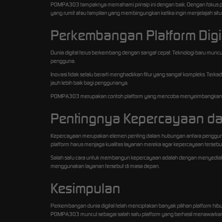
POMPA303 tampaknya memahami prinsip ini dengan baik. Dengan fokus pada
yang rumit atau tampilan yang membingungkan ketika ingin menjelajah situ
Perkembangan Platform Digi
Dunia digital terus berkembang dengan sangat cepat. Teknologi baru muncul 
pengguna.
Inovasi tidak selalu berarti menghadirkan fitur yang sangat kompleks. Te
jauh lebih baik bagi penggunanya.
POMPA303 merupakan contoh platform yang mencoba menyeimbangkan antara
Pentingnya Kepercayaan dal
Kepercayaan merupakan elemen penting dalam hubungan antara pengguna d
platform harus menjaga kualitas layanan mereka agar kepercayaan tersebut 
Salah satu cara untuk membangun kepercayaan adalah dengan menyediakan
menggunakan layanan tersebut di masa depan.
Kesimpulan
Perkembangan dunia digital telah menciptakan banyak pilihan platform h
POMPA303 muncul sebagai salah satu platform yang berhasil menawarkan k