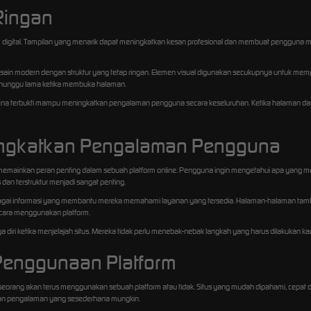
Ringan
m digital. Tampilan yang menarik dapat meningkatkan kesan profesional dan membuat pengguna m
 modern dengan struktur yang tetap ringan. Elemen visual digunakan secukupnya untuk memp
menunggu lama ketika membuka halaman.
 karena terbukti mampu meningkatkan pengalaman pengguna secara keseluruhan. Ketika halaman 
ningkatkan Pengalaman Pengguna
juga memainkan peran penting dalam sebuah platform online. Pengguna ingin mengetahui apa yan
 dan terstruktur menjadi sangat penting.
gai informasi yang membantu mereka memahami layanan yang tersedia. Halaman-halaman tamba
 cara menggunakan platform.
 diri ketika menjelajah situs. Mereka tidak perlu menebak-nebak langkah yang harus dilakukan ka
Penggunaan Platform
ang akan terus menggunakan sebuah platform atau tidak. Situs yang mudah dipahami, cepat diak
ikan pengalaman yang sesederhana mungkin.