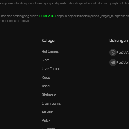
mpu memberikan pengalaman yang lebih praktis dibandingkan banyak situs lain yang terlalu komp
udah dan desain yang efisien,
POMPA303
dapat menjadi salah satu pilihan yang layak dipert
dunia hiburan digital.
Kategori
Dukungan
Hot Games
+6287
Slots
+6285
Live Casino
Race
Togel
Olahraga
Crash Game
Arcade
Poker