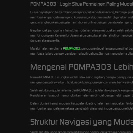
POMPA303 - Login Situs Permainan Paling Muda
Di era digital yang berkembang sangat cepat seperti sekarang, berbagai p
memberikan pengalaman yang konsisten, stabil, dan mudah digunakan oleh
yang menghadirkan pengalaman hiburan online dengan pendekatan yang
Bagi banyak pengguna internet, kemudahan akses merupakan salah satu fak
membingungkan. Karena itu, desain situs yang bersih dan struktur menu ya
dengan akses praktis.
Melalui halaman utama
POMPA303
, pengguna dapat langsung melihat b
membaca terlalu banyak panduan terlebih dahulu. Semua menu utama dite
Mengenal POMPA303 Lebih
Nama POMPA303 mungkin sudah tidak asing lagi bagi banyak pengguna intern
navigasi yang ditawarkan. Tidak sedikit pengguna yang merasa bahwa struktu
Salah satu keunggulan utama dari POMPA303 adalah fokus pada kenyamanan 
Pendekatan tersebut memungkinkan halaman dimuat dengan lebih cepat, bahka
Dalam dunia internet modern, kecepatan loading halaman merupakan fak
memberikan pengalaman akses yang lebih efisien sehingga pengguna ti
Struktur Navigasi yang Mud
Salah satu hal yang sering menjadi keluhan pengguna ketika mengunjungi