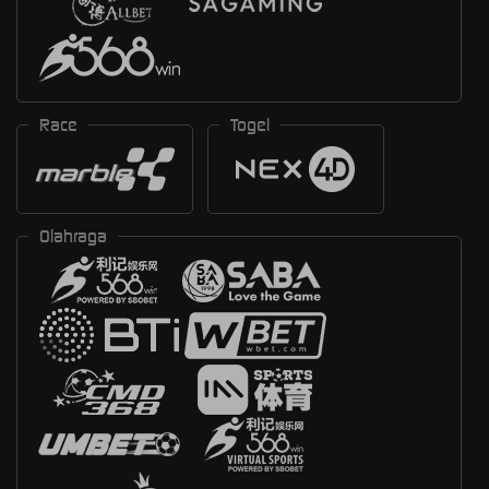
Race
Togel
Olahraga