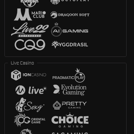
Live Casino