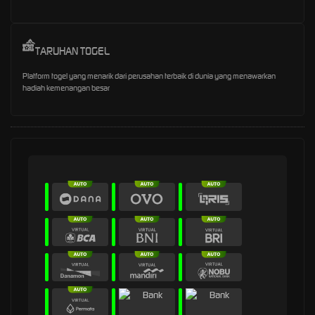
TARUHAN TOGEL
Platform togel yang menarik dari perusahan terbaik di dunia yang menawarkan
hadiah kemenangan besar