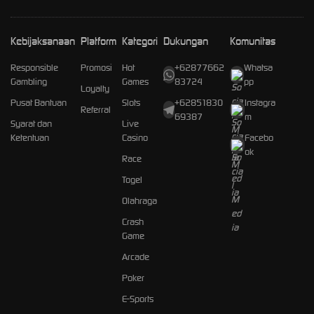
Kebijaksanaan
Platform
Kategori
Dukungan
Komunitas
Responsible
Promosi
Hot
+62877662
Whatsa
Gambling
Games
83724
pp
Loyalty
Pusat Bantuan
Slots
+62851830
Instagra
Referral
69387
m
Syarat dan
Live
Ketentuan
Casino
Facebo
ok
Race
Togel
Olahraga
Crash
Game
Arcade
Poker
E-Sports