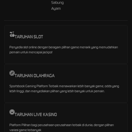
Sabung
Ayam
TARUHAN SLOT
Penyedia slot online dengan beragam pilihan game menarik yang memudahkan
pemain untuk mencapai jackpot
TARUHAN OLAHRAGA
Sportsbook Gaming Platform Terbaik menawarkan lebih banyak game, odds yang
lebih tinggi, dan menyediakan pilihan yang lebih banyak untuk pemain.
TARUHAN LIVE KASINO
Platform Pilihan bagi perusahaan-perusahaan terbaik di dunia, dengan pilihan
variasi game terbanyak