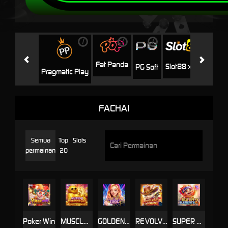
i
i
i
i
i
Facha
Fat Panda
Slot88 x PP
PG Soft
Pragmatic Play
FACHAI
Semua
Top
Slots
permainan
20
Poker Win
MUSCLE FORTUNE CAT
GOLDEN IDOL
REVOLVER HARE
SUPER ELEMENTS 2