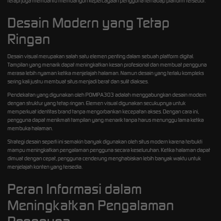
tetapi juga membantu membangun kepercayaan pengguna terhadap platform tersebut.
Desain Modern yang Tetap
Ringan
Desain visual merupakan salah satu elemen penting dalam sebuah platform digital.
Tampilan yang menarik dapat meningkatkan kesan profesional dan membuat pengguna
merasa lebih nyaman ketika menjelajah halaman. Namun desain yang terlalu kompleks
sering kali justru membuat situs menjadi berat dan sulit diakses.
Pendekatan yang digunakan oleh POMPA303 adalah menggabungkan desain modern
dengan struktur yang tetap ringan. Elemen visual digunakan secukupnya untuk
memperkuat identitas brand tanpa mengorbankan kecepatan akses. Dengan cara ini,
pengguna dapat menikmati tampilan yang menarik tanpa harus menunggu lama ketika
membuka halaman.
Strategi desain seperti ini semakin banyak digunakan oleh situs modern karena terbukti
mampu meningkatkan pengalaman pengguna secara keseluruhan. Ketika halaman dapat
dimuat dengan cepat, pengguna cenderung menghabiskan lebih banyak waktu untuk
menjelajah konten yang tersedia.
Peran Informasi dalam
Meningkatkan Pengalaman