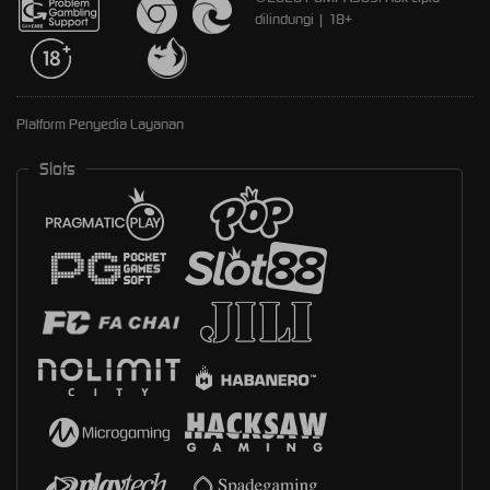
dilindungi | 18+
Platform Penyedia Layanan
Slots