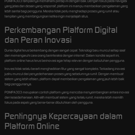
POMPA303 tampaknya memahami prinsip ini dengan baik. Dengan fokus pada navigasi
yang jelas dan desain yang responsif, platform ini mampu memberikan pengalaman yang
lebih santai bagi pengguna. Mereka tidak perlu menghadapi proses yang rumit atau
tampilan yang membingungkan ketika ingin menjelajah situs.
Perkembangan Platform Digital
dan Peran Inovasi
Dunia digital terus berkembang dengan sangat cepat. Teknologi baru muncul setiap saat
dan memengaruhi cara orang berinteraksi dengan internet. Dalam kondisi seperti ini,
platform online harus terus berinovasi agar tetap relevan dengan kebutuhan pengguna.
Inovasi tidak selalu berarti menghadirkan fitur yang sangat kompleks. Terkadang inovasi
justru muncul dari penyederhanaan proses yang sebelumnya rumit. Dengan membuat
sistem yang lebih efisien, platform dapat memberikan pengalaman yang jauh lebih baik
bagi penggunanya.
POMPA303 merupakan contoh platform yang mencoba menyeimbangkan antara inovasi
dan kesederhanaan. Alih-alih membuat sistem yang terlalu rumit, mereka lebih memilih
fokus pada aspek yang benar-benar dibutuhkan oleh pengguna.
Pentingnya Kepercayaan dalam
Platform Online