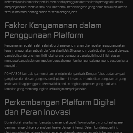
Ketersediaan informasi seperti ini membantu pengguna merasa lebih percaya diri ketika
menjelajah situs. Mereka tidak perlu menebak-nebak langkah yang harus dilakukan karena
semua informasi penting sudah tersedia dengan jelas.
Faktor Kenyamanan dalam
Penggunaan Platform
Kenyamanan adalah salah satu faktor utama yang menentukan apakah seseorang akan
terus menggunakan sebuah platform atau tidak. Situs yang mudah dipahami, cepat diakses,
dan stabil cenderung memiliki tingkat retensi pengguna yang lebih tinggi. Inilah alasan
mengapa banyak platform modern berusaha memberikan pengalaman yang sesederhana
mungkin.
POMPA303 tampaknya memahami prinsip ini dengan baik. Dengan fokus pada navigasi
yang jelas dan desain yang responsif, platform ini mampu memberikan pengalaman yang
lebih santai bagi pengguna. Mereka tidak perlu menghadapi proses yang rumit atau
tampilan yang membingungkan ketika ingin menjelajah situs.
Perkembangan Platform Digital
dan Peran Inovasi
Dunia digital terus berkembang dengan sangat cepat. Teknologi baru muncul setiap saat
dan memengaruhi cara orang berinteraksi dengan internet. Dalam kondisi seperti ini,
platform online harus terus berinovasi agar tetap relevan dengan kebutuhan pengguna.