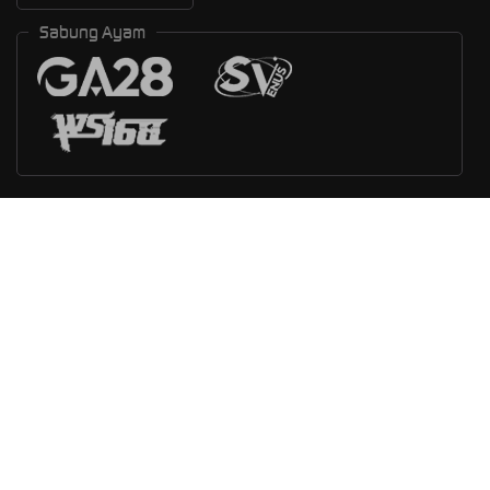
Sabung Ayam