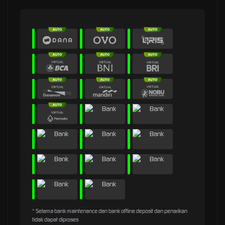
* Selama bank maintenance dan bank offline deposit dan penarikan
tidak dapat diproses