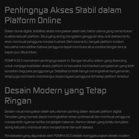
Pentingnya Akses Stabil dalam
Platform Online
Dalam dunia digital, stabilitas akses merupakan salah satu faktor utama yang menentukan
kualitas sebuah platform. Situs yang sering mengalami gangguan atau sulit diakses tentu
akan membuat pengguna merasa frustrasi. Oleh karena itu, banyak platform modern
berusaha memastikan bahwa pengguna dapat membuka situs mereka dengan lancar
kapan pun dibutuhkan.
POMPA303 memahami pentingnya aspek ini. Dengan struktur sistem yang dirancang
untuk menjaga kestabilan akses, platform ini berusaha memberikan pengalaman yang lebih
konsisten bagi para penggunanya. Stabilitas ini tidak hanya meningkatkan kenyamanan,
tetapi juga membantu membangun kepercayaan pengguna terhadap platform tersebut.
Desain Modern yang Tetap
Ringan
Desain visual merupakan salah satu elemen penting dalam sebuah platform digital.
Tampilan yang menarik dapat meningkatkan kesan profesional dan membuat pengguna
merasa lebih nyaman ketika menjelajah halaman. Namun desain yang terlalu kompleks
sering kali justru membuat situs menjadi berat dan sulit diakses.
Pendekatan yang digunakan oleh POMPA303 adalah menggabungkan desain modern