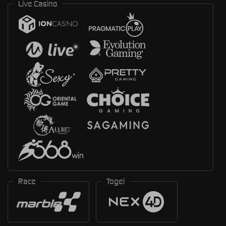
Live Casino
Race
Togel