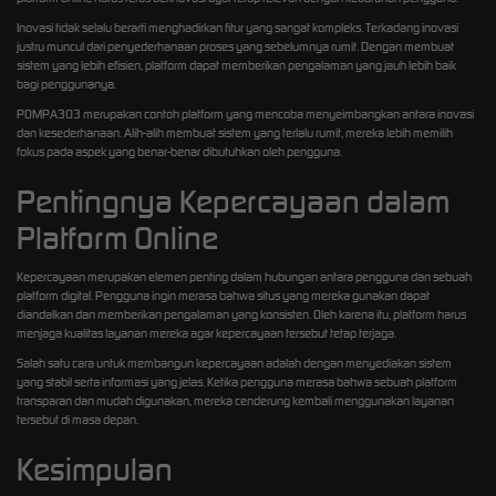
Inovasi tidak selalu berarti menghadirkan fitur yang sangat kompleks. Terkadang inovasi
justru muncul dari penyederhanaan proses yang sebelumnya rumit. Dengan membuat
sistem yang lebih efisien, platform dapat memberikan pengalaman yang jauh lebih baik
bagi penggunanya.
POMPA303 merupakan contoh platform yang mencoba menyeimbangkan antara inovasi
dan kesederhanaan. Alih-alih membuat sistem yang terlalu rumit, mereka lebih memilih
fokus pada aspek yang benar-benar dibutuhkan oleh pengguna.
Pentingnya Kepercayaan dalam
Platform Online
Kepercayaan merupakan elemen penting dalam hubungan antara pengguna dan sebuah
platform digital. Pengguna ingin merasa bahwa situs yang mereka gunakan dapat
diandalkan dan memberikan pengalaman yang konsisten. Oleh karena itu, platform harus
menjaga kualitas layanan mereka agar kepercayaan tersebut tetap terjaga.
Salah satu cara untuk membangun kepercayaan adalah dengan menyediakan sistem
yang stabil serta informasi yang jelas. Ketika pengguna merasa bahwa sebuah platform
transparan dan mudah digunakan, mereka cenderung kembali menggunakan layanan
tersebut di masa depan.
Kesimpulan