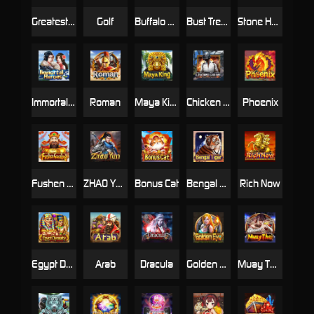
Greatest Circus
Golf
Buffalo Burst
Bust Treasury
Stone Hominid
Immortal Heroes
Roman
Maya King
Chicken Dinner
Phoenix
Fushen Coming
ZHAO YUN
Bonus Cat
Bengal Tiger
Rich Now
Egypt Dynasty
Arab
Dracula
Golden Eye
Muay Thai