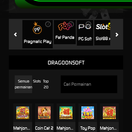
i
i
i
i
i
Facha
Fat Panda
Slot88 x PP
PG Soft
Pragmatic Play
DRAGOONSOFT
Semua
Slots
Top
permainan
20
Mahjong Win
Coin Cat 2
Mahjong Win 2
Toy Pop
Mahjong Win 3