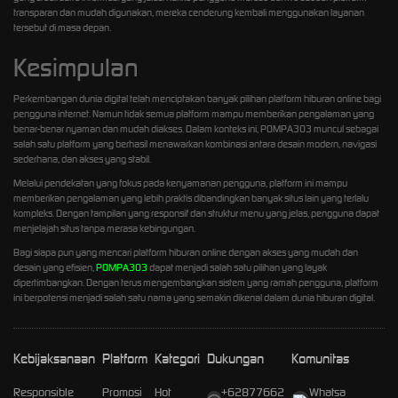
transparan dan mudah digunakan, mereka cenderung kembali menggunakan layanan
tersebut di masa depan.
Kesimpulan
Perkembangan dunia digital telah menciptakan banyak pilihan platform hiburan online bagi
pengguna internet. Namun tidak semua platform mampu memberikan pengalaman yang
benar-benar nyaman dan mudah diakses. Dalam konteks ini, POMPA303 muncul sebagai
salah satu platform yang berhasil menawarkan kombinasi antara desain modern, navigasi
sederhana, dan akses yang stabil.
Melalui pendekatan yang fokus pada kenyamanan pengguna, platform ini mampu
memberikan pengalaman yang lebih praktis dibandingkan banyak situs lain yang terlalu
kompleks. Dengan tampilan yang responsif dan struktur menu yang jelas, pengguna dapat
menjelajah situs tanpa merasa kebingungan.
Bagi siapa pun yang mencari platform hiburan online dengan akses yang mudah dan
desain yang efisien,
POMPA303
dapat menjadi salah satu pilihan yang layak
dipertimbangkan. Dengan terus mengembangkan sistem yang ramah pengguna, platform
ini berpotensi menjadi salah satu nama yang semakin dikenal dalam dunia hiburan digital.
Kebijaksanaan
Platform
Kategori
Dukungan
Komunitas
Responsible
Promosi
Hot
+62877662
Whatsa