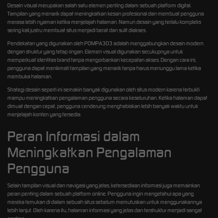
Desain visual merupakan salah satu elemen penting dalam sebuah platform digital.
Tampilan yang menarik dapat meningkatkan kesan profesional dan membuat pengguna
merasa lebih nyaman ketika menjelajah halaman. Namun desain yang terlalu kompleks
sering kali justru membuat situs menjadi berat dan sulit diakses.
Pendekatan yang digunakan oleh POMPA303 adalah menggabungkan desain modern
dengan struktur yang tetap ringan. Elemen visual digunakan secukupnya untuk
memperkuat identitas brand tanpa mengorbankan kecepatan akses. Dengan cara ini,
pengguna dapat menikmati tampilan yang menarik tanpa harus menunggu lama ketika
membuka halaman.
Strategi desain seperti ini semakin banyak digunakan oleh situs modern karena terbukti
mampu meningkatkan pengalaman pengguna secara keseluruhan. Ketika halaman dapat
dimuat dengan cepat, pengguna cenderung menghabiskan lebih banyak waktu untuk
menjelajah konten yang tersedia.
Peran Informasi dalam
Meningkatkan Pengalaman
Pengguna
Selain tampilan visual dan navigasi yang jelas, ketersediaan informasi juga memainkan
peran penting dalam sebuah platform online. Pengguna ingin mengetahui apa yang
mereka temukan di dalam sebuah situs sebelum memutuskan untuk menggunakannya
lebih lanjut. Oleh karena itu, halaman informasi yang jelas dan terstruktur menjadi sangat