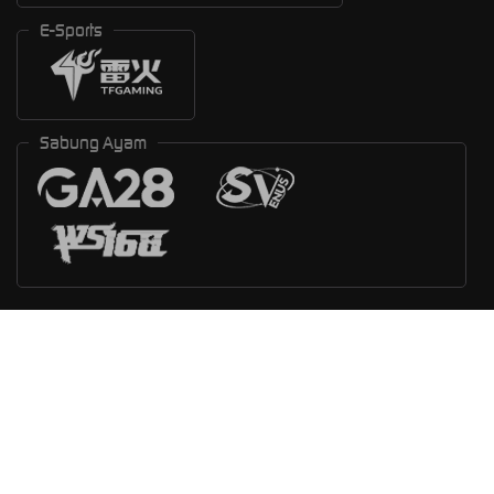
E-Sports
Sabung Ayam