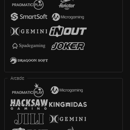
Arcade