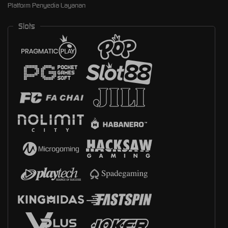
Platform Penyedia Layanan
Slots