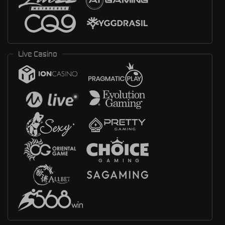
Live Casino