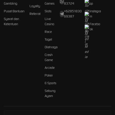
Gambling
Games
83724
pp
Loyalty
Pusat Bantuan
Slots
+62851830
Instagra
Referral
69387
m
Syarat dan
Live
Ketentuan
Casino
Facebo
ok
Race
Togel
Olahraga
Crash
Game
Arcade
Poker
E-Sports
Sabung
Ayam