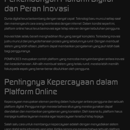
dan Peran Inovasi
Dunia digital terus berkembang dengan sangat cepat. Teknologi baru muncul setiap saat
dan memengaruhi cara orang berinteraksi dengan internet. Dalam kondisi seperti ini,
platform online harus terus berinovasi agar tetap relevan dengan kebutuhan pengguna.
Inovasi tidak selalu berarti menghadirkan fitur yang sangat kompleks. Terkadang inovasi
justru muncul dari penyederhanaan proses yang sebelumnya rumit. Dengan membuat
sistem yang lebih efisien, platform dapat memberikan pengalaman yang jauh lebih baik
bagi penggunanya.
POMPA303 merupakan contoh platform yang mencoba menyeimbangkan antara inovasi
dan kesederhanaan. Alih-alih membuat sistem yang terlalu rumit, mereka lebih memilih
fokus pada aspek yang benar-benar dibutuhkan oleh pengguna.
Pentingnya Kepercayaan dalam
Platform Online
Kepercayaan merupakan elemen penting dalam hubungan antara pengguna dan sebuah
platform digital. Pengguna ingin merasa bahwa situs yang mereka gunakan dapat
diandalkan dan memberikan pengalaman yang konsisten. Oleh karena itu, platform harus
menjaga kualitas layanan mereka agar kepercayaan tersebut tetap terjaga.
Salah satu cara untuk membangun kepercayaan adalah dengan menyediakan sistem
yang stabil serta informasi yang jelas. Ketika pengguna merasa bahwa sebuah platform