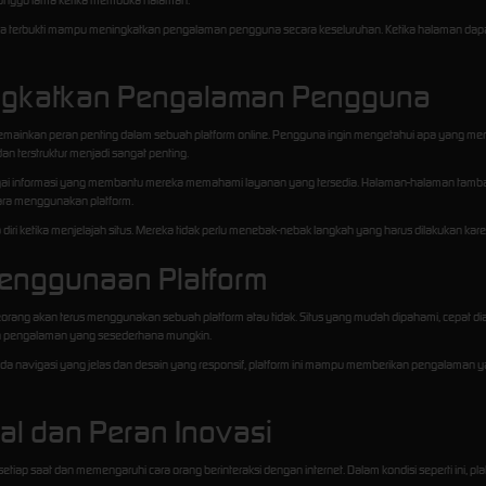
enunggu lama ketika membuka halaman.
karena terbukti mampu meningkatkan pengalaman pengguna secara keseluruhan. Ketika halaman d
ingkatkan Pengalaman Pengguna
uga memainkan peran penting dalam sebuah platform online. Pengguna ingin mengetahui apa yang 
an terstruktur menjadi sangat penting.
i informasi yang membantu mereka memahami layanan yang tersedia. Halaman-halaman tambah
ara menggunakan platform.
diri ketika menjelajah situs. Mereka tidak perlu menebak-nebak langkah yang harus dilakukan kar
enggunaan Platform
ng akan terus menggunakan sebuah platform atau tidak. Situs yang mudah dipahami, cepat diakse
an pengalaman yang sesederhana mungkin.
navigasi yang jelas dan desain yang responsif, platform ini mampu memberikan pengalaman yan
al dan Peran Inovasi
tiap saat dan memengaruhi cara orang berinteraksi dengan internet. Dalam kondisi seperti ini, pl