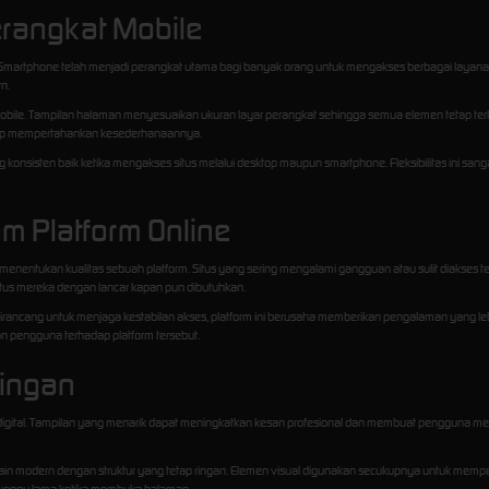
rangkat Mobile
e. Smartphone telah menjadi perangkat utama bagi banyak orang untuk mengakses berbagai layanan on
n.
Tampilan halaman menyesuaikan ukuran layar perangkat sehingga semua elemen tetap terlihat
tetap mempertahankan kesederhanaannya.
onsisten baik ketika mengakses situs melalui desktop maupun smartphone. Fleksibilitas ini san
m Platform Online
g menentukan kualitas sebuah platform. Situs yang sering mengalami gangguan atau sulit diakses 
s mereka dengan lancar kapan pun dibutuhkan.
ncang untuk menjaga kestabilan akses, platform ini berusaha memberikan pengalaman yang lebih 
pengguna terhadap platform tersebut.
Ringan
digital. Tampilan yang menarik dapat meningkatkan kesan profesional dan membuat pengguna mer
odern dengan struktur yang tetap ringan. Elemen visual digunakan secukupnya untuk memper