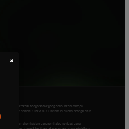
Pindai kode
untuk Und
×
Android A
 pilihan yang tersedia, hanya sedikit yang benar-benar mampu
rian pengguna adalah POMPA303. Platform ini dikenal sebagai situs
 waktu untuk memahami sistem yang rumit atau navigasi yang
03 menjadi pilihan menarik bagi banyak orang yang mencari platform