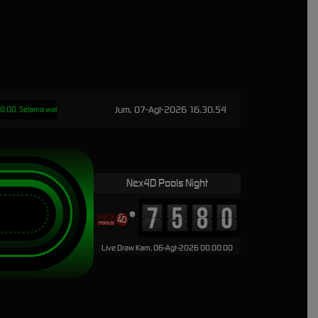
Jum, 07-Agt-2026 16.30.54
lama waktu ini, CQ9 permainan tidak akan tersedia. Kami memohon maaf atas ketidaknyamanan 
Nex4D Pools Night
Live Draw Kam, 06-Agt-2026 00.00.00