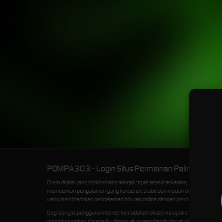
amargil****j
IDR
578,900.00
Gemstones Gold
riw****7
IDR
499,500.00
Mahjong Ways
amargil****j
IDR
445,000.00
Gemstones Gold
zir****8
IDR
433,800.00
Golden Dragon
amargil****j
IDR
404,000.00
Gemstones Gold
POMPA303 - Login Situs Permainan Paling Mudah
Di era digital yang berkembang sangat cepat seperti sekarang, berbagai pl
memberikan pengalaman yang konsisten, stabil, dan mudah digunakan oleh p
yang menghadirkan pengalaman hiburan online dengan pendekatan yang s
Bagi banyak pengguna internet, kemudahan akses merupakan salah satu fakto
membingungkan. Karena itu, desain situs yang bersih dan struktur menu yan