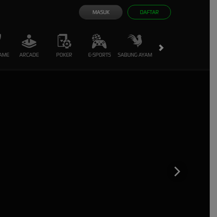
MASUK
DAFTAR
GAME
ARCADE
POKER
E-SPORTS
SABUNG AYAM
PROMOSI