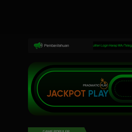
Pemberitahuan
Welcome to POMPA303 Jika Kesulitan Login Harap WA/Telegram Offic
JACKPOT
PLAY
GAME POPULER