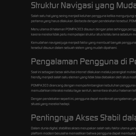
Struktur Navigasi yang Mud
Salah satu hal yang sering menjadi keluhan pengguna ketika mengunjungi
pertama yang harus dilakukan. Berbeda dengan pendekatan tersebut, POMP
Menu utama di halaman POMPA303 disusun dengan jelas sehingga pengguna
karena mereka tidak perlu mempelajari struktur situs terlalu lama sebelum mu
Kemudahan navigasi juga menjadi faktor yang membuat banyak pengguna me
tersebut disusun dalam sebuah sistem yang mudah dipahami.
Pengalaman Pengguna di Pe
Saat ini sebagian besar aktivitas internet dilakukan melalui perangkat mob
friendly menjadi salah satu elemen yang tidak bisa diabaikan oleh situs mod
POMPA303 dirancang dengan mempertimbangkan kebutuhan pengguna mobile
memudahkan interaksi melalui layar sentuh, sementara struktur halaman
Dengan pendekatan seperti ini, pengguna dapat menikmati pengalaman yang 
situasi yang mereka hadapi.
Pentingnya Akses Stabil dal
Dalam dunia digital, stabilitas akses merupakan salah satu faktor utama y
platform modern berusaha memastikan bahwa pengguna dapat membuka si