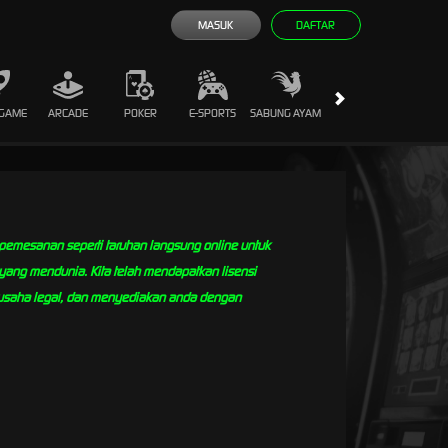
MASUK
DAFTAR
 GAME
ARCADE
POKER
E-SPORTS
SABUNG AYAM
PROMOSI
 pemesanan seperti taruhan langsung online untuk
ang mendunia. Kita telah mendapatkan lisensi
usaha legal, dan menyediakan anda dengan