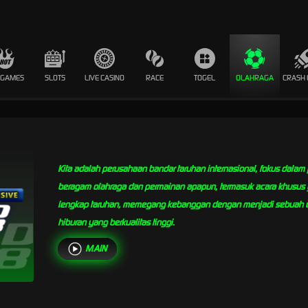
 GAMES
SLOTS
LIVE CASINO
RACE
TOGEL
OLAHRAGA
CRASH
Kita adalah perusahaan bandar taruhan internasional, fokus dalam
beragam olahraga dan permainan apapun, termasuk acara khusus y
lengkap taruhan, memegang kebanggan dengan menjadi sebuah 
hiburan yang berkualitas tinggi.
MAIN