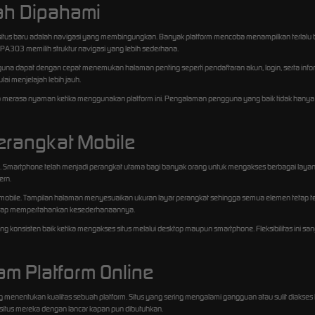
ah Dipahami
 situs baru adalah navigasi yang membingungkan. Banyak platform mencoba menampilkan terlal
A303 memilih struktur navigasi yang lebih sederhana.
 dapat dengan cepat menemukan halaman penting seperti pendaftaran akun, login, serta infor
lai menjelajah lebih jauh.
rasa nyaman ketika menggunakan platform ini. Pengalaman pengguna yang baik tidak hanya berg
rangkat Mobile
ile. Smartphone telah menjadi perangkat utama bagi banyak orang untuk mengakses berbagai layanan 
ern.
. Tampilan halaman menyesuaikan ukuran layar perangkat sehingga semua elemen tetap terliha
 tetap mempertahankan kesederhanaannya.
konsisten baik ketika mengakses situs melalui desktop maupun smartphone. Fleksibilitas ini sa
am Platform Online
ang menentukan kualitas sebuah platform. Situs yang sering mengalami gangguan atau sulit diakse
tus mereka dengan lancar kapan pun dibutuhkan.