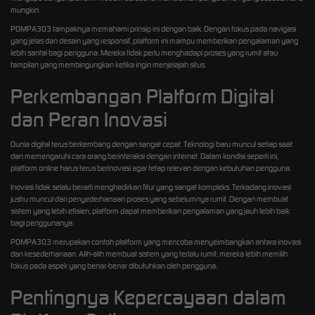
mungkin.
POMPA303 tampaknya memahami prinsip ini dengan baik. Dengan fokus pada navigasi
yang jelas dan desain yang responsif, platform ini mampu memberikan pengalaman yang
lebih santai bagi pengguna. Mereka tidak perlu menghadapi proses yang rumit atau
tampilan yang membingungkan ketika ingin menjelajah situs.
Perkembangan Platform Digital
dan Peran Inovasi
Dunia digital terus berkembang dengan sangat cepat. Teknologi baru muncul setiap saat
dan memengaruhi cara orang berinteraksi dengan internet. Dalam kondisi seperti ini,
platform online harus terus berinovasi agar tetap relevan dengan kebutuhan pengguna.
Inovasi tidak selalu berarti menghadirkan fitur yang sangat kompleks. Terkadang inovasi
justru muncul dari penyederhanaan proses yang sebelumnya rumit. Dengan membuat
sistem yang lebih efisien, platform dapat memberikan pengalaman yang jauh lebih baik
bagi penggunanya.
POMPA303 merupakan contoh platform yang mencoba menyeimbangkan antara inovasi
dan kesederhanaan. Alih-alih membuat sistem yang terlalu rumit, mereka lebih memilih
fokus pada aspek yang benar-benar dibutuhkan oleh pengguna.
Pentingnya Kepercayaan dalam