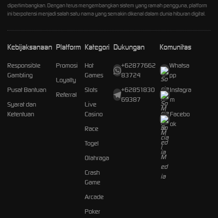
dipertimbangkan. Dengan terus mengembangkan sistem yang ramah pengguna, platform
ini berpotensi menjadi salah satu nama yang semakin dikenal dalam dunia hiburan digital.
Kebijaksanaan
Platform
Kategori
Dukungan
Komunitas
Responsible
Promosi
Hot
+62877662
Whatsa
Gambling
Games
83724
pp
Loyalty
Pusat Bantuan
Slots
+62851830
Instagra
Referral
69387
m
Syarat dan
Live
Ketentuan
Casino
Facebo
ok
Race
Togel
Olahraga
Crash
Game
Arcade
Poker