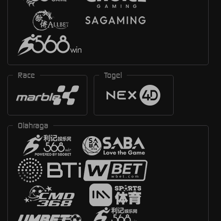
Race
Togel
Olahraga