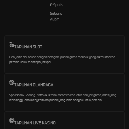
E-Sports
Sabung
Ayam
TARUHAN SLOT
Penyedia slot online dengan beragam pilihan game menarik yang memudahkan
pemain untuk mencapai jackpot
TARUHAN OLAHRAGA
Sportsbook Gaming Platform Terbaik menawarkan lebih banyak game, odds yang
lebih tinggi, dan menyediakan pilihan yang lebih banyak untuk pemain.
TARUHAN LIVE KASINO