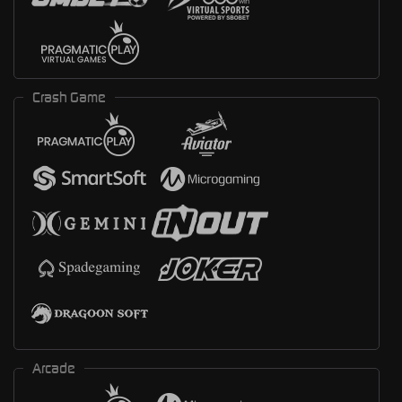
Crash Game
Arcade