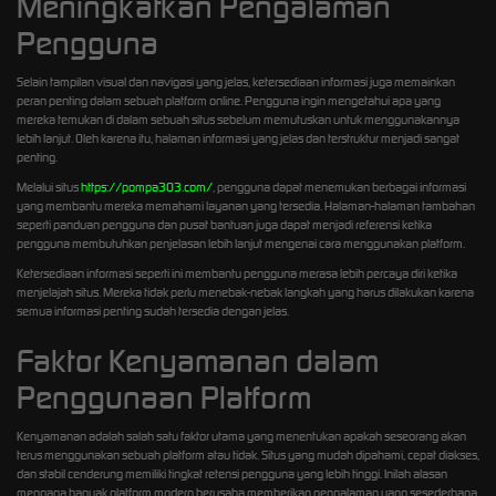
Meningkatkan Pengalaman
Pengguna
Selain tampilan visual dan navigasi yang jelas, ketersediaan informasi juga memainkan
peran penting dalam sebuah platform online. Pengguna ingin mengetahui apa yang
mereka temukan di dalam sebuah situs sebelum memutuskan untuk menggunakannya
lebih lanjut. Oleh karena itu, halaman informasi yang jelas dan terstruktur menjadi sangat
penting.
Melalui situs
https://pompa303.com/
, pengguna dapat menemukan berbagai informasi
yang membantu mereka memahami layanan yang tersedia. Halaman-halaman tambahan
seperti panduan pengguna dan pusat bantuan juga dapat menjadi referensi ketika
pengguna membutuhkan penjelasan lebih lanjut mengenai cara menggunakan platform.
Ketersediaan informasi seperti ini membantu pengguna merasa lebih percaya diri ketika
menjelajah situs. Mereka tidak perlu menebak-nebak langkah yang harus dilakukan karena
semua informasi penting sudah tersedia dengan jelas.
Faktor Kenyamanan dalam
Penggunaan Platform
Kenyamanan adalah salah satu faktor utama yang menentukan apakah seseorang akan
terus menggunakan sebuah platform atau tidak. Situs yang mudah dipahami, cepat diakses,
dan stabil cenderung memiliki tingkat retensi pengguna yang lebih tinggi. Inilah alasan
mengapa banyak platform modern berusaha memberikan pengalaman yang sesederhana