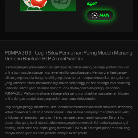
togel!
MAIN
POMPA303 - Login Situs Permainan Paling Mudah Menang
Dengan Bantuan RTP Akurat Saat Ini
Di era digital yang berkembang sangat cepat seperti sekarang, berbagai platform hiburan
online bermunculan dengan menawarkan fitur yang beragam. Namun di antara banyak
pilihan yang tersedia, hanya sedikit yang benar-benar mampu memberikan pengalaman
yang konsisten, stabil, dan mudah digunakan oleh pengguna dari berbagai latar belakang.
Salah satu nama yang semakin sering muncul dalam pencarian pengguna adalah
POMPA303. Platform ini dikenal sebagai situs yang menghadirkan pengalaman hiburan
online dengan pendekatan yang sederhana namun tetap modern.
Bagi banyak pengguna internet, kemudahan akses merupakan salah satu faktor terpenting
ketika memilih sebuah situs hiburan online. Tidak semua orang ingin menghabiskan waktu
untuk memahami sistem yang rumit atau navigasi yang membingungkan. Karena itu,
desain situs yang bersih dan struktur menu yang jelas menjadi nilai tambah yang sangat
penting. Inilah salah satu aspek yang membuat POMPA303 menjadi pilihan menarik bagi
banyak orang yang mencari platform dengan akses praktis.